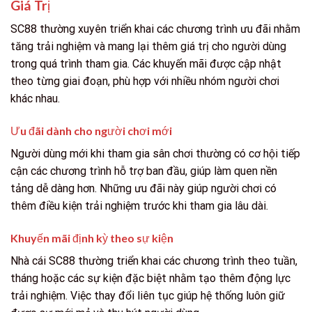
Giá Trị
SC88 thường xuyên triển khai các chương trình ưu đãi nhằm
tăng trải nghiệm và mang lại thêm giá trị cho người dùng
trong quá trình tham gia. Các khuyến mãi được cập nhật
theo từng giai đoạn, phù hợp với nhiều nhóm người chơi
khác nhau.
Ưu đãi dành cho người chơi mới
Người dùng mới khi tham gia sân chơi thường có cơ hội tiếp
cận các chương trình hỗ trợ ban đầu, giúp làm quen nền
tảng dễ dàng hơn. Những ưu đãi này giúp người chơi có
thêm điều kiện trải nghiệm trước khi tham gia lâu dài.
Khuyến mãi định kỳ theo sự kiện
Nhà cái SC88 thường triển khai các chương trình theo tuần,
tháng hoặc các sự kiện đặc biệt nhằm tạo thêm động lực
trải nghiệm. Việc thay đổi liên tục giúp hệ thống luôn giữ