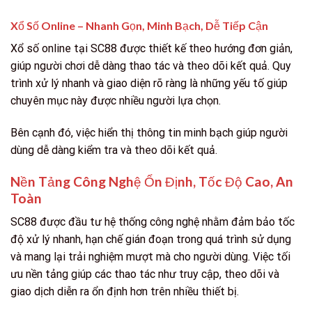
Xổ Số Online – Nhanh Gọn, Minh Bạch, Dễ Tiếp Cận
Xổ số online tại SC88 được thiết kế theo hướng đơn giản,
giúp người chơi dễ dàng thao tác và theo dõi kết quả. Quy
trình xử lý nhanh và giao diện rõ ràng là những yếu tố giúp
chuyên mục này được nhiều người lựa chọn.
Bên cạnh đó, việc hiển thị thông tin minh bạch giúp người
dùng dễ dàng kiểm tra và theo dõi kết quả.
Nền Tảng Công Nghệ Ổn Định, Tốc Độ Cao, An
Toàn
SC88 được đầu tư hệ thống công nghệ nhằm đảm bảo tốc
độ xử lý nhanh, hạn chế gián đoạn trong quá trình sử dụng
và mang lại trải nghiệm mượt mà cho người dùng. Việc tối
ưu nền tảng giúp các thao tác như truy cập, theo dõi và
giao dịch diễn ra ổn định hơn trên nhiều thiết bị.