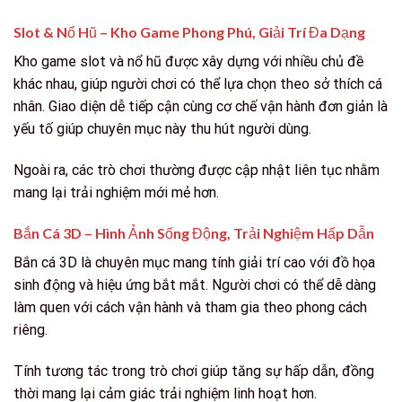
Slot & Nổ Hũ – Kho Game Phong Phú, Giải Trí Đa Dạng
Kho game slot và nổ hũ được xây dựng với nhiều chủ đề
khác nhau, giúp người chơi có thể lựa chọn theo sở thích cá
nhân. Giao diện dễ tiếp cận cùng cơ chế vận hành đơn giản là
yếu tố giúp chuyên mục này thu hút người dùng.
Ngoài ra, các trò chơi thường được cập nhật liên tục nhằm
mang lại trải nghiệm mới mẻ hơn.
Bắn Cá 3D – Hình Ảnh Sống Động, Trải Nghiệm Hấp Dẫn
Bắn cá 3D là chuyên mục mang tính giải trí cao với đồ họa
sinh động và hiệu ứng bắt mắt. Người chơi có thể dễ dàng
làm quen với cách vận hành và tham gia theo phong cách
riêng.
Tính tương tác trong trò chơi giúp tăng sự hấp dẫn, đồng
thời mang lại cảm giác trải nghiệm linh hoạt hơn.