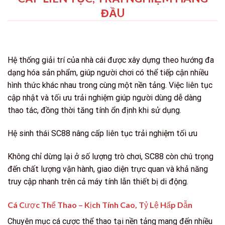
ĐẦU
Hệ thống giải trí của nhà cái được xây dựng theo hướng đa
dạng hóa sản phẩm, giúp người chơi có thể tiếp cận nhiều
hình thức khác nhau trong cùng một nền tảng. Việc liên tục
cập nhật và tối ưu trải nghiệm giúp người dùng dễ dàng
thao tác, đồng thời tăng tính ổn định khi sử dụng.
Hệ sinh thái SC88 nâng cấp liên tục trải nghiệm tối ưu
Không chỉ dừng lại ở số lượng trò chơi, SC88 còn chú trọng
đến chất lượng vận hành, giao diện trực quan và khả năng
truy cập nhanh trên cả máy tính lẫn thiết bị di động.
Cá Cược Thể Thao – Kịch Tính Cao, Tỷ Lệ Hấp Dẫn
Chuyên mục cá cược thể thao tại nền tảng mang đến nhiều